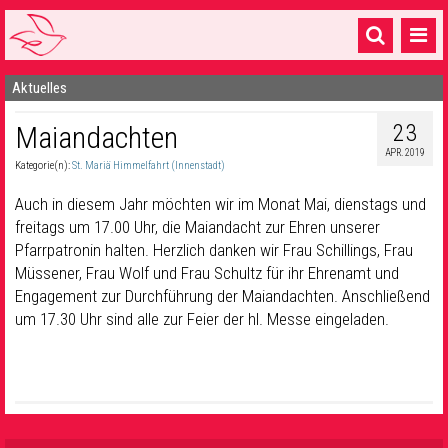
Aktuelles
Startseite
23
Maiandachten
1 Pfarrei
APR. 2019
Kategorie(n):
St. Mariä Himmelfahrt (Innenstadt)
16 Gemeinden & mehr
Auch in diesem Jahr möchten wir im Monat Mai, dienstags und
Gottesdienste & Sinnsuche
freitags um 17.00 Uhr, die Maiandacht zur Ehren unserer
Pfarrpatronin halten. Herzlich danken wir Frau Schillings, Frau
Sakramente & Feste
Müssener, Frau Wolf und Frau Schultz für ihr Ehrenamt und
Gemeinschaft & Soziales
Engagement zur Durchführung der Maiandachten. Anschließend
um 17.30 Uhr sind alle zur Feier der hl. Messe eingeladen.
Musik
& Kultur
Seelsorge & Kontakt