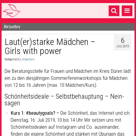
Aktuelles
Startseite
6
Laut(er)starke Mädchen –
1 Pfarrei
JULI 2019
Girls with power
16 Gemeinden & mehr
Kategorie(n):
Allgemein
Gottesdienste & Sinnsuche
Die Beratungsstelle für Frauen und Mädchen im Kreis Düren lädt
Sakramente & Feste
ein zu den diesjährigen Sommerferienworkshops für Mädchen
von 12 bis 16 Jahren (max. 10 Mädchen/Kurs).
Gemeinschaft & Soziales
Schönheitsideale – Selbstbehauptung – Nein-
Musik
& Kultur
sagen
Kurs 1: #beautygoals? –
Die Schönheit, das Internet und ich.
Seelsorge & Kontakt
Dienstag, 16. Juli 2019, 10 bis 14 Uhr Wir setzen uns mit
Schönheitsidealen auf Instagram und Co. auseinander,
finden die eigene Schönheit und stärken mit Übungen das