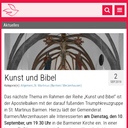
Aktuelles
Startseite
1 Pfarrei
16 Gemeinden & mehr
Gottesdienste & Sinnsuche
Sakramente & Feste
2
Kunst und Bibel
SEP. 2019
Gemeinschaft & Soziales
Kategorie(n):
Allgemein
,
St. Martinus (Barmen/ Merzenhausen)
Musik
& Kultur
Das nächste Thema im Rahmen der Reihe „Kunst und Bibel“ ist
der Apostelbalken mit der darauf fußenden Triumphkreuzgruppe
Seelsorge & Kontakt
in St. Martinus Barmen. Hierzu lädt der Gemeinderat
Barmen/Merzenhausen alle Interessierten
am Dienstag, den 10.
September, um 19.30 Uhr
in die Barmener Kirche ein. In einer