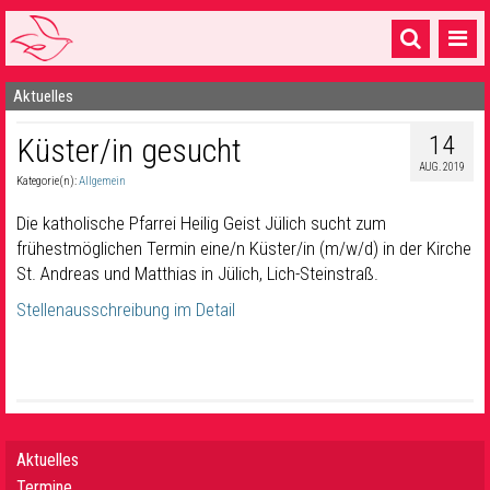
Aktuelles
Startseite
14
Küster/in gesucht
1 Pfarrei
AUG. 2019
Kategorie(n):
Allgemein
16 Gemeinden & mehr
Die katholische Pfarrei Heilig Geist Jülich sucht zum
Gottesdienste & Sinnsuche
frühestmöglichen Termin eine/n Küster/in (m/w/d) in der Kirche
St. Andreas und Matthias in Jülich, Lich-Steinstraß.
Sakramente & Feste
Stellenausschreibung im Detail
Gemeinschaft & Soziales
Musik
& Kultur
Seelsorge & Kontakt
Aktuelles
Termine