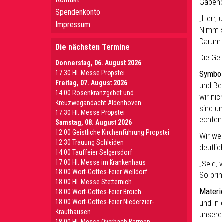
Gabenb
Spendenkonto
„Herr, 
Impressum
Nimm s
Darum b
Die nächsten Termine
Die Ge
Donnerstag, 06. August 2026
17.30 Hl. Messe Propstei
Symbol
Freitag, 07. August 2026
und Be
14.00 Rosenkranzgebet und
wir ni
Kreuzwegandacht Aldenhoven
sind u
17.30 Hl. Messe Propstei
echten
Samstag, 08. August 2026
12.00 Geistliche Kirchenführung Propstei
Wir wer
12.30 Trauung Schleiden
deutli
14.00 Tauffeier Selgersdorf
17.00 Hl. Messe im Krankenhaus
„Seid, 
18.00 Wort-Gottes-Feier Welldorf
So bri
18.00 Hl. Messe Stetternich
Materie
18.00 Wort-Gottes-Feier Broich
18.00 Wort-Gottes-Feier Niederzier-
und in
Krauthausen
unserer
18.00 Hl. Messe Overbach Barmen