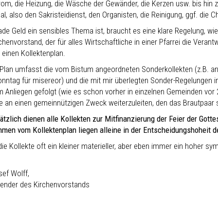
rom, die Heizung, die Wäsche der Gewänder, die Kerzen usw. bis hin 
l, also den Sakristeidienst, den Organisten, die Reinigung, ggf. die 
ade Geld ein sensibles Thema ist, braucht es eine klare Regelung, wi
chenvorstand, der für alles Wirtschaftliche in einer Pfarrei die Veran
h einen Kollektenplan.
 Plan umfasst die vom Bistum angeordneten Sonderkollekten (z.B. a
nntag für misereor) und die mit mir überlegten Sonder-Regelungen in 
 Anliegen gefolgt (wie es schon vorher in einzelnen Gemeinden vor 2
te an einen gemeinnützigen Zweck weiterzuleiten, den das Brautpaar 
ätzlich dienen alle Kollekten zur Mitfinanzierung der Feier der Gotte
men vom Kollektenplan liegen alleine in der Entscheidungshoheit d
die Kollekte oft ein kleiner materieller, aber eben immer ein hoher s
sef Wolff,
zender des Kirchenvorstands