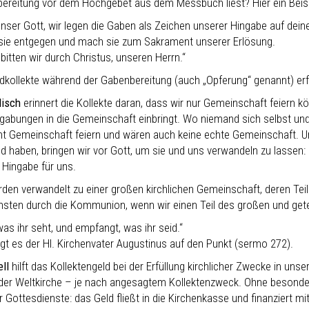
ereitung vor dem Hochgebet aus dem Messbuch liest? Hier ein Beisp
unser Gott, wir legen die Gaben als Zeichen unserer Hingabe auf deine
ie entgegen und mach sie zum Sakrament unserer Erlösung.
itten wir durch Christus, unseren Herrn.“
ldkollekte während der Gabenbereitung (auch „Opferung“ genannt) erf
isch
erinnert die Kollekte daran, dass wir nur Gemeinschaft feiern k
gabungen in die Gemeinschaft einbringt. Wo niemand sich selbst und 
cht Gemeinschaft feiern und wären auch keine echte Gemeinschaft. Un
nd haben, bringen wir vor Gott, um sie und uns verwandeln zu lassen:
 Hingabe für uns.
den verwandelt zu einer großen kirchlichen Gemeinschaft, deren Teil 
chsten durch die Kommunion, wenn wir einen Teil des großen und gete
was ihr seht, und empfangt, was ihr seid.“
ngt es der Hl. Kirchenvater Augustinus auf den Punkt (sermo 272).
ll
hilft das Kollektengeld bei der Erfüllung kirchlicher Zwecke in un
 der Weltkirche – je nach angesagtem Kollektenzweck. Ohne besondere
 Gottesdienste: das Geld fließt in die Kirchenkasse und finanziert mi