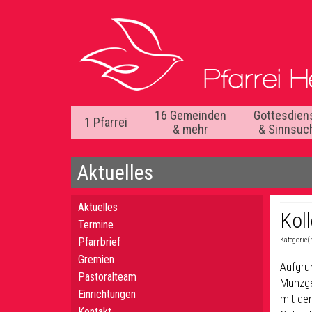
16 Gemeinden
Gottesdien
1 Pfarrei
& mehr
& Sinnsuc
Aktuelles
Aktuelles
Koll
Termine
Pfarrbrief
Kategorie(
Gremien
Aufgru
Pastoralteam
Münzge
Einrichtungen
mit de
Kontakt