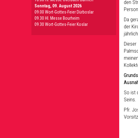
den St
Sonntag, 09. August 2026
Persona
09.00 Wort-Gottes-Feier Dürboslar
09.30 HI. Messe Bourheim
Da ger
09.30 Wort-Gottes-Feier Koslar
der Kir
jährlic
Dieser
Palmso
meinem
Kollek
Grunds
Ausnah
So ist 
Seins.
Pfr. Jo
Vorsit