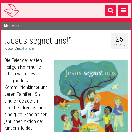
Aktuelles
Startseite
25
„Jesus segnet uns!“
1 Pfarrei
APR. 2019
Kategorie(n):
Allgemein
16 Gemeinden & mehr
Die Feier der ersten
Gottesdienste & Sinnsuche
heiligen Kommunion
ist ein wichtiges
Sakramente & Feste
Ereignis für alle
Gemeinschaft & Soziales
Kommunionkinder und
deren Familien. Sie
Musik
& Kultur
sind eingeladen, in
ihrer Festfreude durch
Seelsorge & Kontakt
eine gute Gabe an der
jährlichen Aktion der
Kinderhilfe des