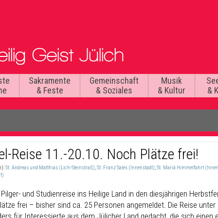
ste
Sakramente
Gemeinschaft
Musik
Se
he
& Feste
& Soziales
& Kultur
& 
el-Reise 11.-20.10. Noch Plätze frei!
n):
St. Andreas und Matthias (Lich-Steinstraß)
,
St. Franz Sales (Innenstadt)
,
St. Mariä Himmelfahrt (Innen
t)
e Pilger- und Studienreise ins Heilige Land in den diesjährigen Herb
ätze frei – bisher sind ca. 25 Personen angemeldet. Die Reise unter d
ers für Interessierte aus dem Jülicher Land gedacht, die sich einen 