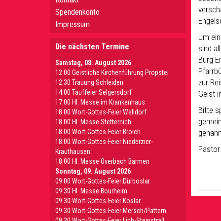
versch
Spendenkonto
Engelsd
Impressum
Um ein
Die nächsten Termine
sind al
Burg E
Samstag, 08. August 2026
Pfarrbü
12.00 Geistliche Kirchenführung Propstei
zur Rei
12.30 Trauung Schleiden
14.00 Tauffeier Selgersdorf
Geist i
17.00 Hl. Messe im Krankenhaus
Bitte s
18.00 Wort-Gottes-Feier Welldorf
gemein
18.00 Hl. Messe Stetternich
18.00 Wort-Gottes-Feier Broich
genannt
18.00 Wort-Gottes-Feier Niederzier-
Pastor
Krauthausen
18.00 Hl. Messe Overbach Barmen
Sonntag, 09. August 2026
09.00 Wort-Gottes-Feier Dürboslar
09.30 HI. Messe Bourheim
09.30 Wort-Gottes-Feier Koslar
09.30 Wort-Gottes-Feier Mersch/Pattern
09.30 Wort-Gottes-Feier Lich-Steinstraß