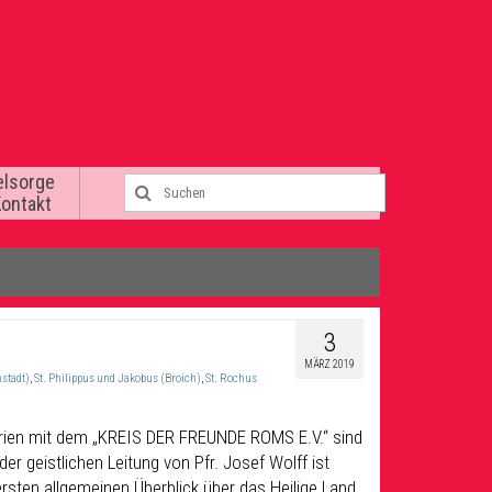
elsorge
Kontakt
3
MÄRZ 2019
stadt)
,
St. Philippus und Jakobus (Broich)
,
St. Rochus
stferien mit dem „KREIS DER FREUNDE ROMS E.V.“ sind
er geistlichen Leitung von Pfr. Josef Wolff ist
ersten allgemeinen Überblick über das Heilige Land