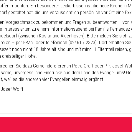
affen möchten. Ein besonderer Leckerbissen ist die neue Kirche in Ma
orf gestaltet hat, die uns voraussichtlich persönlich vor Ort eine Ex
en Vorgeschmack zu bekommen und Fragen zu beantworten – von 
le Interessierten zu einem Informationsabend bei Familie Fernandez e
ngelsdorf (zwischen Koslar und Aldenhoven). Bitte melden Sie sich 
ro an – per E-Mail oder telefonisch (02461 / 2323). Dort erhalten Sie 
sezeit noch nicht 18 Jahre alt sind und mit mind. 1 Elternteil reisen,
n dreistelliger Höhe.
prechen Sie dazu Gemeindereferentin Petra Graff oder Pfr. Josef Wolf
same, unvergessliche Eindrücke aus dem Land des Evangeliums! Gern
, weil es die anderen vier Evangelien einmalig ergänzt.
 Josef Wolff