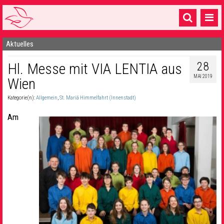
Aktuelles
Startseite
28
Hl. Messe mit VIA LENTIA aus
1 Pfarrei
MAI 2019
Wien
16 Gemeinden & mehr
Kategorie(n):
Allgemein
,
St. Mariä Himmelfahrt (Innenstadt)
Gottesdienste & Sinnsuche
Am
Sakramente & Feste
Gemeinschaft & Soziales
Musik
& Kultur
Seelsorge & Kontakt