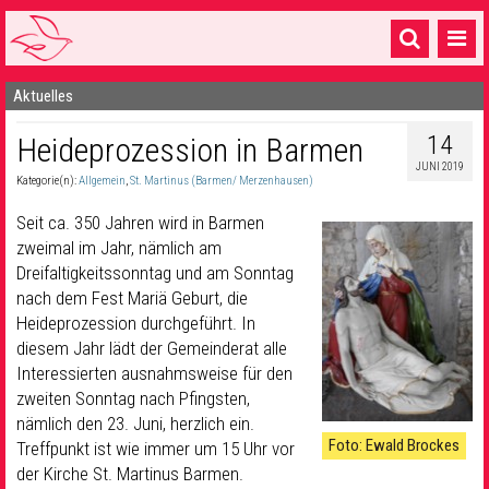
Aktuelles
Startseite
14
Heideprozession in Barmen
1 Pfarrei
JUNI 2019
Kategorie(n):
Allgemein
,
St. Martinus (Barmen/ Merzenhausen)
16 Gemeinden & mehr
Seit ca. 350 Jahren wird in Barmen
Gottesdienste & Sinnsuche
zweimal im Jahr, nämlich am
Dreifaltigkeitssonntag und am Sonntag
Sakramente & Feste
nach dem Fest Mariä Geburt, die
Gemeinschaft & Soziales
Heideprozession durchgeführt. In
diesem Jahr lädt der Gemeinderat alle
Musik
& Kultur
Interessierten ausnahmsweise für den
zweiten Sonntag nach Pfingsten,
Seelsorge & Kontakt
nämlich den 23. Juni, herzlich ein.
Foto: Ewald Brockes
Treffpunkt ist wie immer um 15 Uhr vor
der Kirche St. Martinus Barmen.