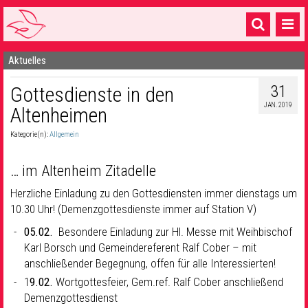
Aktuelles
Startseite
31
Gottesdienste in den
1 Pfarrei
JAN. 2019
Altenheimen
16 Gemeinden & mehr
Kategorie(n):
Allgemein
Gottesdienste & Sinnsuche
… im Altenheim Zitadelle
Sakramente & Feste
Herzliche Einladung zu den Gottesdiensten immer dienstags um
Gemeinschaft & Soziales
10.30 Uhr! (Demenzgottesdienste immer auf Station V)
Musik
& Kultur
05.02.
Besondere Einladung zur Hl. Messe mit Weihbischof
Karl Borsch und Gemeindereferent Ralf Cober – mit
Seelsorge & Kontakt
anschließender Begegnung, offen für alle Interessierten!
1
9.02.
Wortgottesfeier, Gem.ref. Ralf Cober anschließend
Demenzgottesdienst