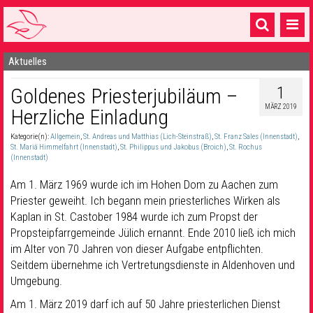
Aktuelles
Startseite
1
Goldenes Priesterjubiläum –
1 Pfarrei
MÄRZ 2019
Herzliche Einladung
16 Gemeinden & mehr
Kategorie(n):
Allgemein
,
St. Andreas und Matthias (Lich-Steinstraß)
,
St. Franz Sales (Innenstadt)
,
Gottesdienste & Sinnsuche
St. Mariä Himmelfahrt (Innenstadt)
,
St. Philippus und Jakobus (Broich)
,
St. Rochus
(Innenstadt)
Sakramente & Feste
Am 1. März 1969 wurde ich im Hohen Dom zu Aachen zum
Priester geweiht. Ich begann mein priesterliches Wirken als
Gemeinschaft & Soziales
Kaplan in St. Castober 1984 wurde ich zum Propst der
Propsteipfarrgemeinde Jülich ernannt. Ende 2010 ließ ich mich
Musik
& Kultur
im Alter von 70 Jahren von dieser Aufgabe entpflichten.
Seelsorge & Kontakt
Seitdem übernehme ich Vertretungsdienste in Aldenhoven und
Umgebung.
Am 1. März 2019 darf ich auf 50 Jahre priesterlichen Dienst