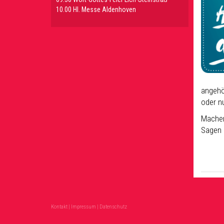
10.00 Hl. Messe Aldenhoven
angehö
oder n
Machen
Sagen 
Kontakt
|
Impressum
|
Datenschutz