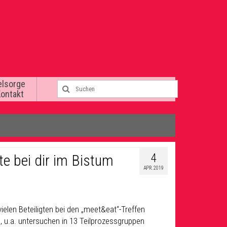
elsorge
Kontakt
4
e bei dir im Bistum
APR. 2019
len Beteiligten bei den „meet&eat“-Treffen
, u.a. untersuchen in 13 Teilprozessgruppen