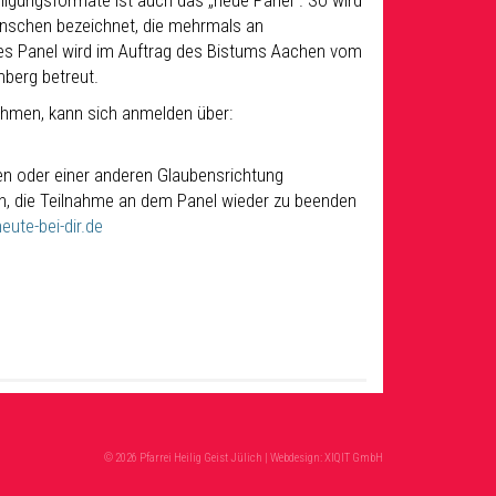
iligungsformate ist auch das „neue Panel“. So wird
nschen bezeichnet, die mehrmals an
es Panel wird im Auftrag des Bistums Aachen vom
mberg betreut.
ehmen, kann sich anmelden über:
en oder einer anderen Glaubensrichtung
h, die Teilnahme an dem Panel wieder zu beenden
ute-bei-dir.de
© 2026 Pfarrei Heilig Geist Jülich | Webdesign:
XIQIT GmbH