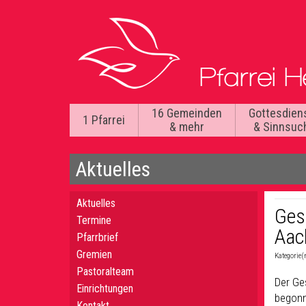
16 Gemeinden
Gottesdien
1 Pfarrei
& mehr
& Sinnsuc
Aktuelles
Aktuelles
Ges
Termine
Aac
Pfarrbrief
Gremien
Kategorie(
Pastoralteam
Der Ge
Einrichtungen
begonn
Kontakt