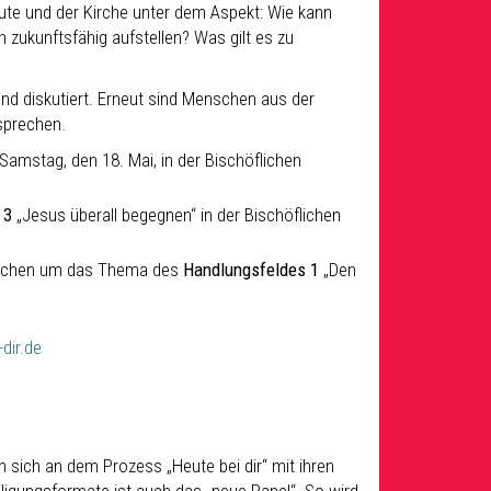
te und der Kirche unter dem Aspekt: Wie kann
 zukunftsfähig aufstellen? Was gilt es zu
nd diskutiert. Erneut sind Menschen aus der
sprechen.
amstag, den 18. Mai, in der Bischöflichen
d 3
„Jesus überall begegnen“ in der Bischöflichen
 Aachen um das Thema des
Handlungsfeldes 1
„Den
dir.de
ich an dem Prozess „Heute bei dir“ mit ihren