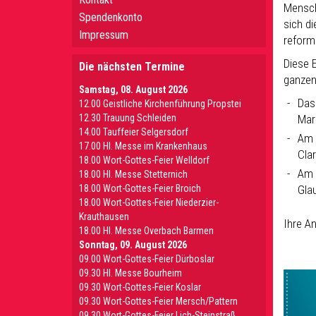
Mensch
Spendenkonto
sich di
Impressum
reform
Diese 
Die nächsten Termine
ganzen
Samstag, 08. August 2026
Das
12.00 Geistliche Kirchenführung Propstei
12.30 Trauung Schleiden
Mar
14.00 Tauffeier Selgersdorf
Am 
17.00 Hl. Messe im Krankenhaus
Clar
18.00 Wort-Gottes-Feier Welldorf
Am 
18.00 Hl. Messe Stetternich
18.00 Wort-Gottes-Feier Broich
Gla
18.00 Wort-Gottes-Feier Niederzier-
Krauthausen
Ihre A
18.00 Hl. Messe Overbach Barmen
Sonntag, 09. August 2026
09.00 Wort-Gottes-Feier Dürboslar
09.30 HI. Messe Bourheim
09.30 Wort-Gottes-Feier Koslar
09.30 Wort-Gottes-Feier Mersch/Pattern
09.30 Wort-Gottes-Feier Lich-Steinstraß