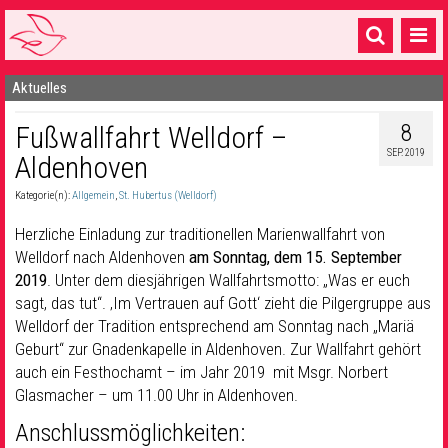
Aktuelles
Startseite
8
Fußwallfahrt Welldorf –
1 Pfarrei
SEP. 2019
Aldenhoven
16 Gemeinden & mehr
Kategorie(n):
Allgemein
,
St. Hubertus (Welldorf)
Gottesdienste & Sinnsuche
Herzliche Einladung zur traditionellen Marienwallfahrt von
Sakramente & Feste
Welldorf nach Aldenhoven
am Sonntag, dem 15. September
2019
. Unter dem diesjährigen Wallfahrtsmotto: „Was er euch
Gemeinschaft & Soziales
sagt, das tut“. ‚Im Vertrauen auf Gott‘ zieht die Pilgergruppe aus
Welldorf der Tradition entsprechend am Sonntag nach „Mariä
Musik
& Kultur
Geburt“ zur Gnadenkapelle in Aldenhoven. Zur Wallfahrt gehört
auch ein Festhochamt – im Jahr 2019 mit Msgr. Norbert
Seelsorge & Kontakt
Glasmacher – um 11.00 Uhr in Aldenhoven.
Anschlussmöglichkeiten: