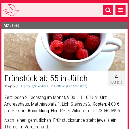
Aktuelles
Startseite
1 Pfarrei
16 Gemeinden & mehr
Gottesdienste & Sinnsuche
Sakramente & Feste
4
Frühstück ab 55 in Jülich
JULI 2019
Gemeinschaft & Soziales
Kategorie(n):
Allgemein
,
St. Andreas und Matthias (Lich-Steinstraß)
Musik
& Kultur
Zeit:
jeden 2. Dienstag im Monat, 9.00 – 11.00 Uhr.
Ort:
Andreashaus, Matthiasplatz 1, Lich-Steinstraß.
Kosten:
4,00 €
Seelsorge & Kontakt
pro Person.
Anmeldung:
Herr Peter Wilden, Tel: 0173 5625995
Nach einer gemütlichen Frühstücksrunde steht jeweils ein
Thema im Vordergrund.