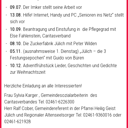
09.07.
Der Imker stellt seine Arbeit vor
13.08.
Hilfe! Internet, Handy und PC „Senioren ins Netz“ stellt
sich vor
10.09.
Beantragung und Einstufung in die Pflegegrad mit
Else Fahlenstein, Caritasverband
08.10
.
Die Zuckerfabrik Jülich mit Peter Wilden
05.11.
(ausnahmsweise 1. Dienstag) „Jülich – die 3
Festungsepochen“ mit Guido von Büren
10.12.
Adventfrühstück Lieder, Geschichten und Gedichte
zur Weihnachtszeit
Herzliche Einladung an alle Interessierten!
Frau Sylvia Karger , Gemeindesozialarbeiterin des
Caritasverbandes Tel: 02461-6226300
Herr Ralf Cober, Gemeindereferent in der Pfarrei Heilig Geist
Jülich und Regionaler Altenseelsorger Tel: 02461-9360016 oder
02461-621928