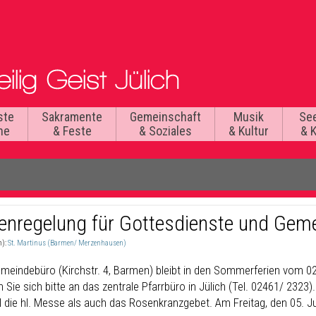
ste
Sakramente
Gemeinschaft
Musik
Se
he
& Feste
& Soziales
& Kultur
& 
ienregelung für Gottesdienste und Gem
n):
St. Martinus (Barmen/ Merzenhausen)
meindebüro (Kirchstr. 4, Barmen) bleibt in den Sommerferien vom 02
Sie sich bitte an das zentrale Pfarrbüro in Jülich (Tel. 02461/ 2323)
 die hl. Messe als auch das Rosenkranzgebet. Am Freitag, den 05. J