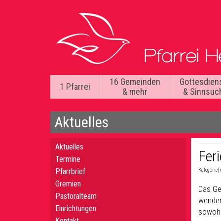
16 Gemeinden
Gottesdien
1 Pfarrei
& mehr
& Sinnsuc
Aktuelles
Aktuelles
Fer
Termine
Pfarrbrief
Kategorie(
Gremien
Das Ge
Pastoralteam
wenden 
Einrichtungen
sowohl
Kontakt