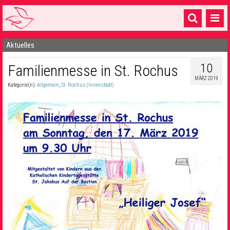
Aktuelles
Startseite
10
Familienmesse in St. Rochus
1 Pfarrei
MÄRZ 2019
Kategorie(n):
Allgemein
,
St. Rochus (Innenstadt)
16 Gemeinden & mehr
Gottesdienste & Sinnsuche
Sakramente & Feste
Gemeinschaft & Soziales
Musik
& Kultur
Seelsorge & Kontakt