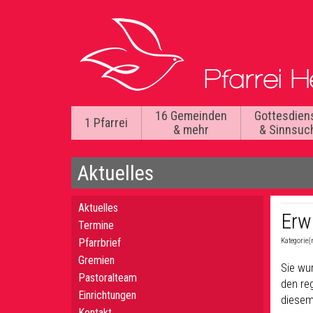
16 Gemeinden
Gottesdien
1 Pfarrei
& mehr
& Sinnsuc
Aktuelles
Aktuelles
Erw
Termine
Pfarrbrief
Kategorie(
Gremien
Sie wu
Pastoralteam
den re
Einrichtungen
diesem
Kontakt