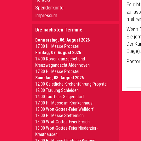
Es gib
Spendenkonto
zu las
Impressum
mehrer
Wenn S
Die nächsten Termine
Sie je
Donnerstag, 06. August 2026
Der Ku
17.30 Hl. Messe Propstei
Etage).
Freitag, 07. August 2026
14.00 Rosenkranzgebet und
Pastor
Kreuzwegandacht Aldenhoven
17.30 Hl. Messe Propstei
Samstag, 08. August 2026
12.00 Geistliche Kirchenführung Propstei
12.30 Trauung Schleiden
14.00 Tauffeier Selgersdorf
17.00 Hl. Messe im Krankenhaus
18.00 Wort-Gottes-Feier Welldorf
18.00 Hl. Messe Stetternich
18.00 Wort-Gottes-Feier Broich
18.00 Wort-Gottes-Feier Niederzier-
Krauthausen
18.00 Hl. Messe Overbach Barmen