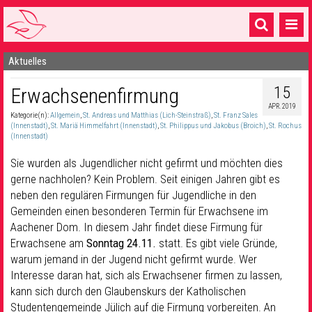
Aktuelles
Startseite
15
Erwachsenenfirmung
1 Pfarrei
APR. 2019
Kategorie(n):
Allgemein
,
St. Andreas und Matthias (Lich-Steinstraß)
,
St. Franz Sales
16 Gemeinden & mehr
(Innenstadt)
,
St. Mariä Himmelfahrt (Innenstadt)
,
St. Philippus und Jakobus (Broich)
,
St. Rochus
(Innenstadt)
Gottesdienste & Sinnsuche
Sie wurden als Jugendlicher nicht gefirmt und möchten dies
Sakramente & Feste
gerne nachholen? Kein Problem. Seit einigen Jahren gibt es
neben den regulären Firmungen für Jugendliche in den
Gemeinschaft & Soziales
Gemeinden einen besonderen Termin für Erwachsene im
Aachener Dom. In diesem Jahr findet diese Firmung für
Musik
& Kultur
Erwachsene am
Sonntag 24.11.
statt. Es gibt viele Gründe,
warum jemand in der Jugend nicht gefirmt wurde. Wer
Seelsorge & Kontakt
Interesse daran hat, sich als Erwachsener firmen zu lassen,
kann sich durch den Glaubenskurs der Katholischen
Studentengemeinde Jülich auf die Firmung vorbereiten. An