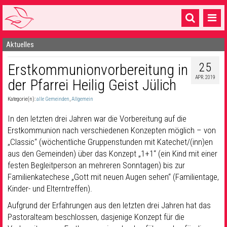
Aktuelles
Startseite
25
Erstkommunionvorbereitung in
1 Pfarrei
APR. 2019
der Pfarrei Heilig Geist Jülich
16 Gemeinden & mehr
Kategorie(n):
alle Gemeinden
,
Allgemein
Gottesdienste & Sinnsuche
In den letzten drei Jahren war die Vorbereitung auf die
Sakramente & Feste
Erstkommunion nach verschiedenen Konzepten möglich – von
„Classic“ (wöchentliche Gruppenstunden mit Katechet/(inn)en
Gemeinschaft & Soziales
aus den Gemeinden) über das Konzept „1+1“ (ein Kind mit einer
festen Begleitperson an mehreren Sonntagen) bis zur
Musik
& Kultur
Familienkatechese „Gott mit neuen Augen sehen“ (Familientage,
Kinder- und Elterntreffen).
Seelsorge & Kontakt
Aufgrund der Erfahrungen aus den letzten drei Jahren hat das
Pastoralteam beschlossen, dasjenige Konzept für die