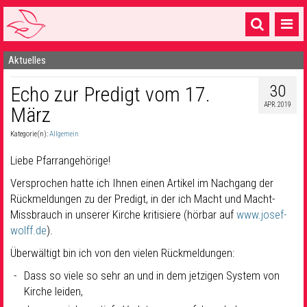
Aktuelles
Startseite
30
Echo zur Predigt vom 17.
1 Pfarrei
APR. 2019
März
16 Gemeinden & mehr
Kategorie(n):
Allgemein
Gottesdienste & Sinnsuche
Liebe Pfarrangehörige!
Sakramente & Feste
Versprochen hatte ich Ihnen einen Artikel im Nachgang der
Rückmeldungen zu der Predigt, in der ich Macht und Macht-
Gemeinschaft & Soziales
Missbrauch in unserer Kirche kritisiere (hörbar auf
www.josef-
wolff.de
Musik
).
& Kultur
Überwältigt bin ich von den vielen Rückmeldungen:
Seelsorge & Kontakt
Dass so viele so sehr an und in dem jetzigen System von
Kirche leiden,