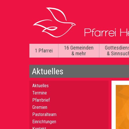
16 Gemeinden
Gottesdien
1 Pfarrei
& mehr
& Sinnsuc
Aktuelles
Aktuelles
Termine
Pfarrbrief
Gremien
Pastoralteam
Einrichtungen
Kontakt