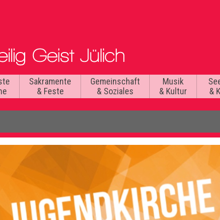
ste
Sakramente
Gemeinschaft
Musik
Se
he
& Feste
& Soziales
& Kultur
& 