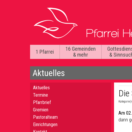
16 Gemeinden
Gottesdien
1 Pfarrei
& mehr
& Sinnsuc
Aktuelles
Aktuelles
Die
Termine
Pfarrbrief
Kategorie(
Gremien
Am 02
Pastoralteam
dann g
Einrichtungen
Kontakt