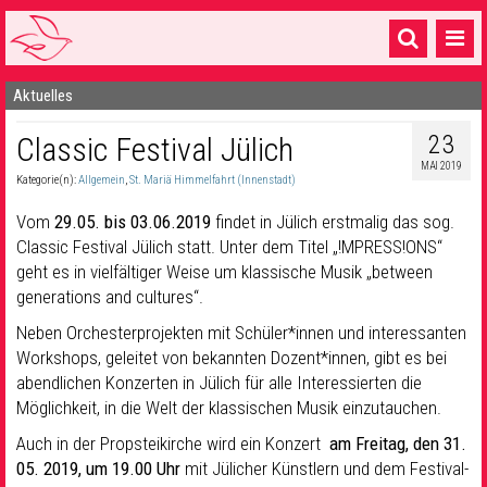
Aktuelles
Startseite
23
Classic Festival Jülich
1 Pfarrei
MAI 2019
Kategorie(n):
Allgemein
,
St. Mariä Himmelfahrt (Innenstadt)
16 Gemeinden & mehr
Vom
29.05. bis 03.06.2019
findet in Jülich erstmalig das sog.
Gottesdienste & Sinnsuche
Classic Festival Jülich statt. Unter dem Titel „!MPRESS!ONS“
geht es in vielfältiger Weise um klassische Musik „between
Sakramente & Feste
generations and cultures“.
Gemeinschaft & Soziales
Neben Orchesterprojekten mit Schüler*innen und interessanten
Workshops, geleitet von bekannten Dozent*innen, gibt es bei
Musik
& Kultur
abendlichen Konzerten in Jülich für alle Interessierten die
Möglichkeit, in die Welt der klassischen Musik einzutauchen.
Seelsorge & Kontakt
Auch in der Propsteikirche wird ein Konzert
am Freitag, den 31.
05. 2019, um 19.00 Uhr
mit Jülicher Künstlern und dem Festival-