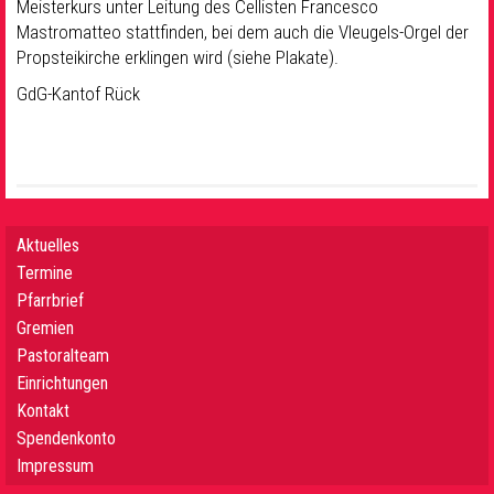
Meisterkurs unter Leitung des Cellisten Francesco
Mastromatteo stattfinden, bei dem auch die Vleugels-Orgel der
Propsteikirche erklingen wird (siehe Plakate).
GdG-Kantof Rück
Aktuelles
Termine
Pfarrbrief
Gremien
Pastoralteam
Einrichtungen
Kontakt
Spendenkonto
Impressum