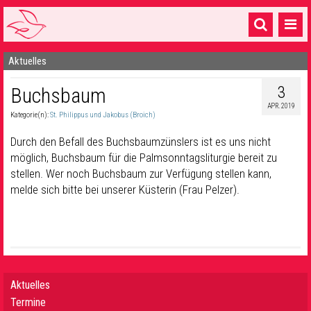
Aktuelles
Startseite
3
Buchsbaum
1 Pfarrei
APR. 2019
Kategorie(n):
St. Philippus und Jakobus (Broich)
16 Gemeinden & mehr
Durch den Befall des Buchsbaumzünslers ist es uns nicht
Gottesdienste & Sinnsuche
möglich, Buchsbaum für die Palmsonntagsliturgie bereit zu
stellen. Wer noch Buchsbaum zur Verfügung stellen kann,
Sakramente & Feste
melde sich bitte bei unserer Küsterin (Frau Pelzer).
Gemeinschaft & Soziales
Musik
& Kultur
Seelsorge & Kontakt
Aktuelles
Termine