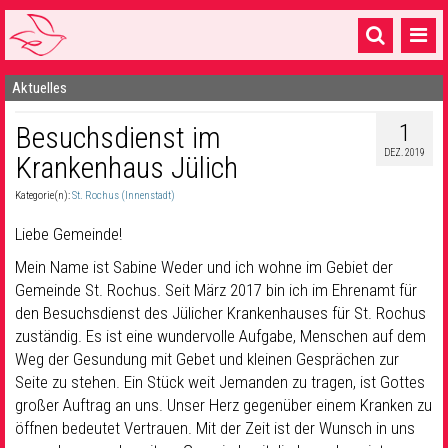
Aktuelles
Startseite
1
Besuchsdienst im
1 Pfarrei
DEZ. 2019
Krankenhaus Jülich
16 Gemeinden & mehr
Kategorie(n):
St. Rochus (Innenstadt)
Gottesdienste & Sinnsuche
Liebe Gemeinde!
Sakramente & Feste
Mein Name ist Sabine Weder und ich wohne im Gebiet der
Gemeinde St. Rochus. Seit März 2017 bin ich im Ehrenamt für
Gemeinschaft & Soziales
den Besuchsdienst des Jülicher Krankenhauses für St. Rochus
zuständig. Es ist eine wundervolle Aufgabe, Menschen auf dem
Musik
& Kultur
Weg der Gesundung mit Gebet und kleinen Gesprächen zur
Seelsorge & Kontakt
Seite zu stehen. Ein Stück weit Jemanden zu tragen, ist Gottes
großer Auftrag an uns. Unser Herz gegenüber einem Kranken zu
öffnen bedeutet Vertrauen. Mit der Zeit ist der Wunsch in uns