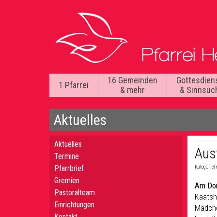
16 Gemeinden
Gottesdien
1 Pfarrei
& mehr
& Sinnsuc
Aktuelles
Aktuelles
Aus
Termine
Pfarrbrief
Kategorie(
Gremien
Am Don
Pastoralteam
Kaatsh
Einrichtungen
Mädche
Kontakt