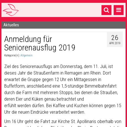
Aktuelles
Startseite
26
Anmeldung für
1 Pfarrei
APR. 2019
Seniorenausflug 2019
16 Gemeinden & mehr
Kategorie(n):
Allgemein
Gottesdienste & Sinnsuche
Ziel des Seniorenausflugs am Donnerstag, dem 11. Juli, ist
Sakramente & Feste
dieses Jahr die Straußenfarm in Remagen am Rhein. Dort
erwartet die Gruppe gegen 12 Uhr ein Mittagessen in
Gemeinschaft & Soziales
Buffetform, anschließend eine 1,5-stündige Bimmelbahnfahrt
durch die Farm mit mehreren Stopps, bei denen die Straußen,
Musik
& Kultur
deren Eier und Küken genau betrachtet und
erfühlt werden dürfen. Bei Kaffee und Kuchen können gegen 15
Seelsorge & Kontakt
Uhr die neuen Eindrücke verarbeitet werden.
Um 16 Uhr geht die Fahrt zur Kirche St. Apollinaris oberhalb von