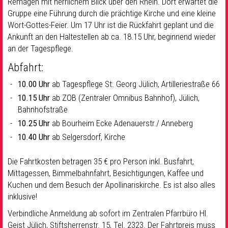
Remagen mit herrlichem Blick über den Rhein. Dort erwartet die
Gruppe eine Führung durch die prächtige Kirche und eine kleine
Wort-Gottes-Feier. Um 17 Uhr ist die Rückfahrt geplant und die
Ankunft an den Haltestellen ab ca. 18.15 Uhr, beginnend wieder
an der Tagespflege.
Abfahrt:
10.00 Uhr
ab Tagespflege St. Georg Jülich, Artilleriestraße 66
10.15 Uhr
ab ZOB (Zentraler Omnibus Bahnhof), Jülich,
Bahnhofstraße
10.25 Uhr
ab Bourheim Ecke Adenauerstr./ Anneberg
10.40 Uhr
ab Selgersdorf, Kirche
Die Fahrtkosten betragen 35 € pro Person inkl. Busfahrt,
Mittagessen, Bimmelbahnfahrt, Besichtigungen, Kaffee und
Kuchen und dem Besuch der Apollinariskirche. Es ist also alles
inklusive!
Verbindliche Anmeldung ab sofort im Zentralen Pfarrbüro Hl.
Geist Jülich, Stiftsherrenstr. 15, Tel. 2323. Der Fahrtpreis muss