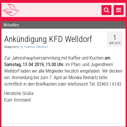
Aktuelles
Startseite
1
Ankündigung KFD Welldorf
1 Pfarrei
APR. 2019
Kategorie(n):
St. Hubertus (Welldorf)
16 Gemeinden & mehr
Zur Jahreshauptversammlung mit Kaffee und Kuchen
am
Gottesdienste & Sinnsuche
Samstag, 13.04.2019, 15.00 Uhr
, im Pfarr- und Jugendheim
Welldorf laden wir alle Mitglieder herzlich eingeladen. Wir decken
Sakramente & Feste
ein. Anmeldung bis zum 7. April an Monika Reinartz bitte
Gemeinschaft & Soziales
schriftlich in den Briefkasten oder telefonisch Tel. 02463 / 6142.
Herzliche Grüße
Musik
& Kultur
Euer Vorstand
Seelsorge & Kontakt