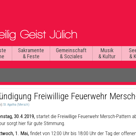
ste
Sakramente
Gemeinschaft
Musik
Se
he
& Feste
& Soziales
& Kultur
& 
ündigung Freiwillige Feuerwehr Mersch
n):
St. Agatha (Mersch)
nstag, 30.4.2019,
startet die Freiwillige Feuerwehr Mersch-Pattern a
our sorgt hier für gute Stimmung.
twoch, 1. Mai,
findet von 12:00 Uhr bis 18:00 Uhr der Tag der offene