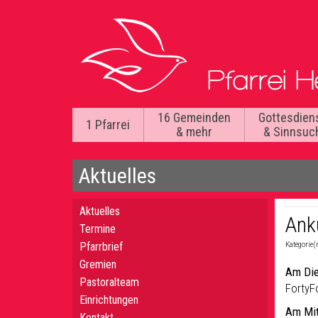
16 Gemeinden
Gottesdien
1 Pfarrei
& mehr
& Sinnsuc
Aktuelles
Aktuelles
Ank
Termine
Pfarrbrief
Kategorie(
Gremien
Am Die
Pastoralteam
FortyF
Einrichtungen
Am Mit
Kontakt