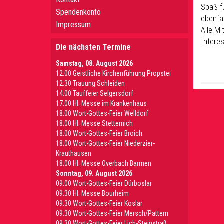
Spaß f
Spendenkonto
ebenfa
Impressum
Alle Mi
Interes
Die nächsten Termine
Samstag, 08. August 2026
12.00 Geistliche Kirchenführung Propstei
12.30 Trauung Schleiden
14.00 Tauffeier Selgersdorf
17.00 Hl. Messe im Krankenhaus
18.00 Wort-Gottes-Feier Welldorf
18.00 Hl. Messe Stetternich
18.00 Wort-Gottes-Feier Broich
18.00 Wort-Gottes-Feier Niederzier-
Krauthausen
18.00 Hl. Messe Overbach Barmen
Sonntag, 09. August 2026
09.00 Wort-Gottes-Feier Dürboslar
09.30 HI. Messe Bourheim
09.30 Wort-Gottes-Feier Koslar
09.30 Wort-Gottes-Feier Mersch/Pattern
09.30 Wort-Gottes-Feier Lich-Steinstraß