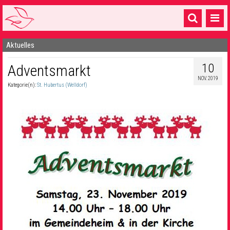
Aktuelles
Startseite
10
Adventsmarkt
1 Pfarrei
NOV. 2019
Kategorie(n):
St. Hubertus (Welldorf)
16 Gemeinden & mehr
Gottesdienste & Sinnsuche
Sakramente & Feste
Gemeinschaft & Soziales
Musik
& Kultur
Seelsorge & Kontakt