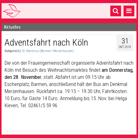
Aktuelles
Startseite
31
Adventsfahrt nach Köln
1 Pfarrei
OKT. 2019
Kategorie(n):
St. Martinus (Barmen/ Merzenhausen)
16 Gemeinden & mehr
Die von der Frauengemeinschaft organisierte Adventsfahrt nach
Gottesdienste & Sinnsuche
Köln mit Besuch des Weihnachtsmarktes findet
am Donnerstag,
den 28. November
, statt. Abfahrt ist um 09.15 Uhr ab
Sakramente & Feste
Eschenplatz, Barmen, anschließend hält der Bus am Denkmal
Gemeinschaft & Soziales
Merzenhausen. Rückfahrt ca. 19.15 – 19.30 Uhr, Fahrtkosten:
10 Euro, für Gäste 14 Euro. Anmeldung bis 15. Nov. bei Helga
Musik
& Kultur
Kieven, Tel. 02461/5 59 96
Seelsorge & Kontakt