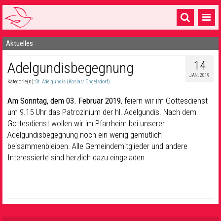
Aktuelles
Startseite
14
Adelgundisbegegnung
1 Pfarrei
JAN. 2019
Kategorie(n):
St. Adelgundis (Koslar/ Engelsdorf)
16 Gemeinden & mehr
Am Sonntag, dem 03. Februar 2019
, feiern wir im Gottesdienst
Gottesdienste & Sinnsuche
um 9.15 Uhr das Patrozinium der hl. Adelgundis. Nach dem
Gottesdienst wollen wir im Pfarrheim bei unserer
Sakramente & Feste
Adelgundisbegegnung noch ein wenig gemütlich
Gemeinschaft & Soziales
beisammenbleiben. Alle Gemeindemitglieder und andere
Interessierte sind herzlich dazu eingeladen.
Musik
& Kultur
Seelsorge & Kontakt