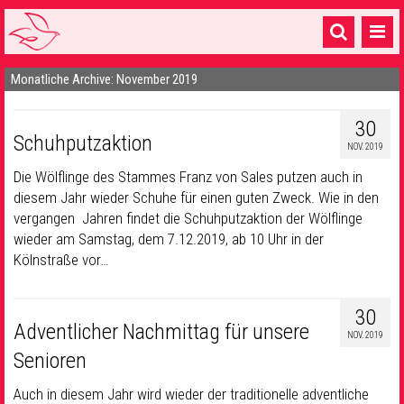
Monatliche Archive: November 2019
Startseite
1 Pfarrei
30
Schuhputzaktion
NOV. 2019
16 Gemeinden & mehr
Die Wölflinge des Stammes Franz von Sales putzen auch in
Gottesdienste & Sinnsuche
diesem Jahr wieder Schuhe für einen guten Zweck. Wie in den
vergangen Jahren findet die Schuhputzaktion der Wölflinge
Sakramente & Feste
wieder am Samstag, dem 7.12.2019, ab 10 Uhr in der
Kölnstraße vor…
Gemeinschaft & Soziales
Musik
& Kultur
30
Adventlicher Nachmittag für unsere
NOV. 2019
Seelsorge & Kontakt
Senioren
Auch in diesem Jahr wird wieder der traditionelle adventliche