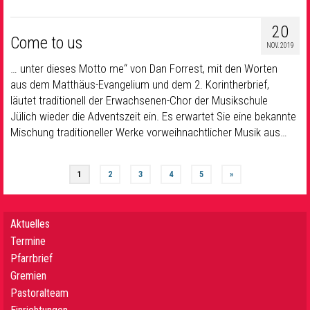
20
Come to us
NOV. 2019
… unter dieses Motto me“ von Dan Forrest, mit den Worten
aus dem Matthäus-Evangelium und dem 2. Korintherbrief,
läutet traditionell der Erwachsenen-Chor der Musikschule
Jülich wieder die Adventszeit ein. Es erwartet Sie eine bekannte
Mischung traditioneller Werke vorweihnachtlicher Musik aus…
1
2
3
4
5
»
Aktuelles
Termine
Pfarrbrief
Gremien
Pastoralteam