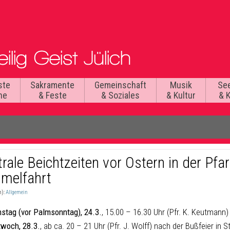
ste
Sakramente
Gemeinschaft
Musik
Se
he
& Feste
& Soziales
& Kultur
& 
rale Beichtzeiten vor Ostern in der Pfar
melfahrt
n):
Allgemein
stag (vor Palmsonntag), 24.3.
, 15.00 – 16.30 Uhr (Pfr. K. Keutmann)
twoch, 28.3.
, ab ca. 20 – 21 Uhr (Pfr. J. Wolff) nach der Bußfeier in S