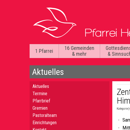
16 Gemeinden
Gottesdien
1 Pfarrei
& mehr
& Sinnsuc
Aktuelles
Aktuelles
Zent
Termine
Him
Pfarrbrief
Gremien
Kategorie(
Pastoralteam
Sam
Einrichtungen
Mit
Kontakt