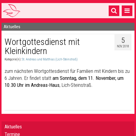
Aktuelles
Startseite
5
Wortgottesdienst mit
1 Pfarrei
NOV. 2018
Kleinkindern
16 Gemeinden & mehr
Kategorie(n):
St. Andreas und Matthias (Lich-Steinstraß)
Gottesdienste & Sinnsuche
zum nächsten Wortgottesdienst für Familien mit Kindern bis zu
Sakramente & Feste
6 Jahren. Er findet statt
am Sonntag, dem 11. November, um
10.30 Uhr im Andreas-Haus
, Lich-Steinstraß.
Gemeinschaft & Soziales
Musik
& Kultur
Seelsorge & Kontakt
Aktuelles
Termine