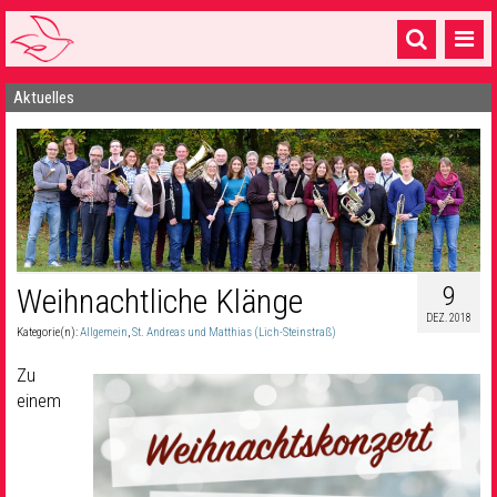
Aktuelles
Startseite
1 Pfarrei
16 Gemeinden & mehr
Gottesdienste & Sinnsuche
Sakramente & Feste
9
Weihnachtliche Klänge
DEZ. 2018
Gemeinschaft & Soziales
Kategorie(n):
Allgemein
,
St. Andreas und Matthias (Lich-Steinstraß)
Musik
& Kultur
Zu
einem
Seelsorge & Kontakt