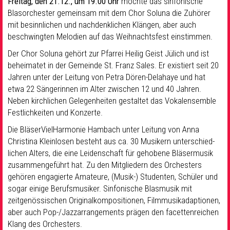
Freitag, den 21.12., um 19.00 Uhr
möchte das sinfonische
Blasorchester gemeinsam mit dem Chor Soluna die Zuhörer
mit besinnlichen und nachdenklichen Klängen, aber auch
beschwingten Melodien auf das Weihnachtsfest einstimmen.
Der Chor Soluna gehört zur Pfarrei Heilig Geist Jülich und ist
beheimatet in der Gemeinde St. Franz Sales. Er existiert seit 20
Jahren unter der Leitung von Petra Dören-Delahaye und hat
etwa 22 Sängerinnen im Alter zwischen 12 und 40 Jahren.
Neben kirchlichen Gelegenheiten gestaltet das Vokalensemble
Festlichkeiten und Konzerte.
Die BläserVielHarmonie Hambach unter Leitung von Anna
Christina Kleinlosen besteht aus ca. 30 Musikern unterschied-
lichen Alters, die eine Leidenschaft für gehobene Bläsermusik
zusammengeführt hat. Zu den Mitgliedern des Orchesters
gehören engagierte Amateure, (Musik-) Studenten, Schüler und
sogar einige Berufsmusiker. Sinfonische Blasmusik mit
zeitgenössischen Originalkompositionen, Filmmusikadaptionen,
aber auch Pop-/Jazzarrangements prägen den facettenreichen
Klang des Orchesters.