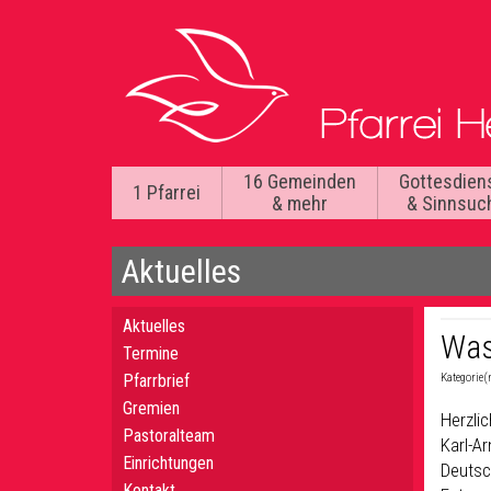
16 Gemeinden
Gottesdien
1 Pfarrei
& mehr
& Sinnsuc
Aktuelles
Aktuelles
Was
Termine
Pfarrbrief
Kategorie(
Gremien
Herzli
Pastoralteam
Karl-Ar
Einrichtungen
Deutsch
Kontakt