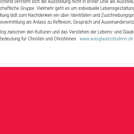
chend versteht sich die Ausstellung nicht in erster Linie als Ausstel
schaftliche Gruppe. Vielmehr geht es um individuelle Lebensgestaltu
llung lädt zum Nachdenken ein über Identitäten und Zuschreibungspr
svermittlung als Anlass zu Reflexion, Gespräch und Auseinanderset
alog zwischen den Kulturen und das Verstehen der Lebens- und Glau
Bedeutung für Christen und Christinnen.
www.wasglaubstdudenn.de