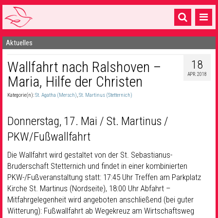
Aktuelles
Startseite
18
Wallfahrt nach Ralshoven –
1 Pfarrei
APR. 2018
Maria, Hilfe der Christen
16 Gemeinden & mehr
Kategorie(n):
St. Agatha (Mersch)
,
St. Martinus (Stetternich)
Gottesdienste & Sinnsuche
Donnerstag, 17. Mai / St. Martinus /
Sakramente & Feste
PKW/Fußwallfahrt
Gemeinschaft & Soziales
Die Wallfahrt wird gestaltet von der St. Sebastianus-
Musik
& Kultur
Bruderschaft Stetternich und findet in einer kombinierten
PKW-/Fußveranstaltung statt: 17:45 Uhr Treffen am Parkplatz
Seelsorge & Kontakt
Kirche St. Martinus (Nordseite), 18:00 Uhr Abfahrt –
Mitfahrgelegenheit wird angeboten anschließend (bei guter
Witterung): Fußwallfahrt ab Wegekreuz am Wirtschaftsweg