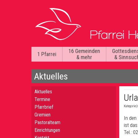
16 Gemeinden
Gottesdien
1 Pfarrei
& mehr
& Sinnsuc
Aktuelles
Aktuelles
Url
Termine
Pfarrbrief
Kategorie(
Gremien
In den
Pastoralteam
ist das
Einrichtungen
Tel.: 0
Kontakt