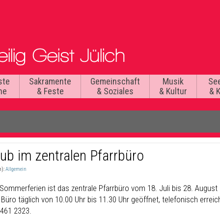
ste
Sakramente
Gemeinschaft
Musik
Se
he
& Feste
& Soziales
& Kultur
& 
aub im zentralen Pfarrbüro
n):
Allgemein
 Sommerferien ist das zentrale Pfarrbüro vom 18. Juli bis 28. August
 Büro täglich von 10.00 Uhr bis 11.30 Uhr geöffnet, telefonisch erreic
2461 2323.