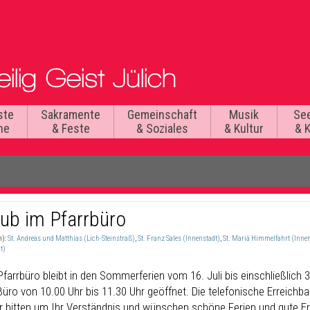
ste
Sakramente
Gemeinschaft
Musik
Se
he
& Feste
& Soziales
& Kultur
& 
aub im Pfarrbüro
n):
St. Andreas und Matthias (Lich-Steinstraß)
,
St. Franz Sales (Innenstadt)
,
St. Mariä Himmelfahrt (Innen
t)
Pfarrbüro bleibt in den Sommerferien vom 16. Juli bis einschließlic
üro von 10.00 Uhr bis 11.30 Uhr geöffnet. Die telefonische Erreichbark
ir bitten um Ihr Verständnis und wünschen schöne Ferien und gute E