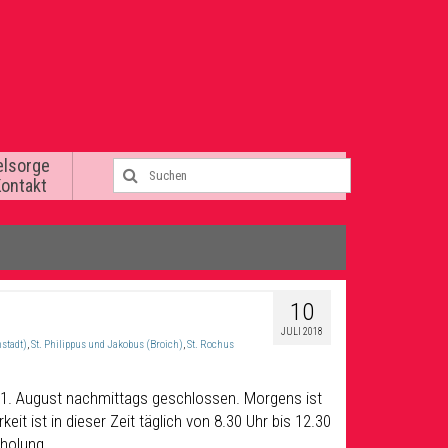
elsorge
Kontakt
10
JULI 2018
stadt)
,
St. Philippus und Jakobus (Broich)
,
St. Rochus
h 31. August nachmittags geschlossen. Morgens ist
eit ist in dieser Zeit täglich von 8.30 Uhr bis 12.30
rholung.