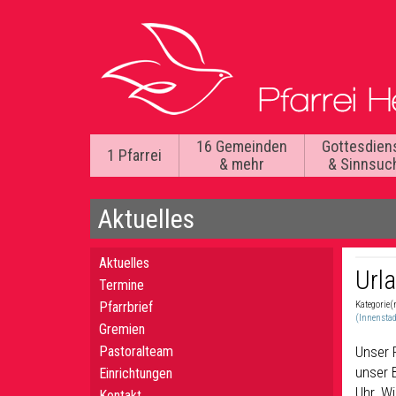
16 Gemeinden
Gottesdien
1 Pfarrei
& mehr
& Sinnsuc
Aktuelles
Aktuelles
Url
Termine
Pfarrbrief
Kategorie(
(Innenstad
Gremien
Pastoralteam
Unser 
unser B
Einrichtungen
Uhr. W
Kontakt