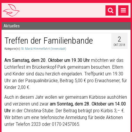
Aktuelles
Startseite
2
Treffen der Familienbande
1 Pfarrei
OKT. 2018
Kategorie(n):
St. Mariä Himmelfahrt (Innenstadt)
16 Gemeinden & mehr
Am Samstag, dem 20. Oktober um 19.30 Uhr
möchten wir das
Gottesdienste & Sinnsuche
Lichterfest im Brückenkopf-Park gemeinsam besuchen. Eltern
und Kinder sind dazu herzlich eingeladen. Treffpunkt um 19.30
Sakramente & Feste
Uhr an der Pasqualinibrücke, Beitrag 5,00 € pro Erwachsener, für
Gemeinschaft & Soziales
Kinder 2,00 €.
Auch in diesem Jahr wollen wir gemeinsam Kürbisse aushöhlen
Musik
& Kultur
und verzieren und zwar
am Sonntag, dem 28. Oktober um 14.00
Uhr
in der Christina-Stube. Der Beitrag beträgt pro Kürbis 3,– €.
Seelsorge & Kontakt
Wir bitten um eine telefonische Anmeldung für beide Aktionen
unter Telefon 2323 oder 0170-2457065.