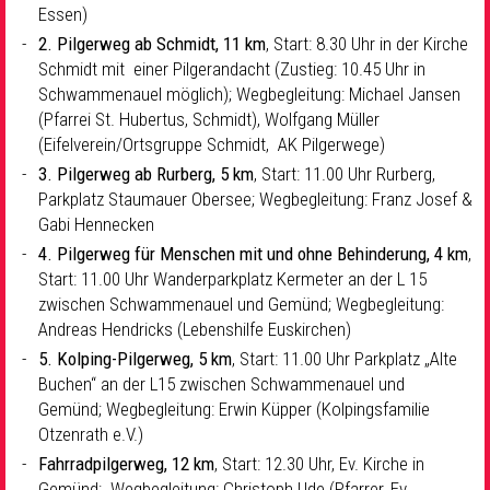
Essen)
2. Pilgerweg ab Schmidt, 11 km
, Start: 8.30 Uhr in der Kirche
Schmidt mit einer Pilgerandacht (Zustieg: 10.45 Uhr in
Schwammenauel möglich); Wegbegleitung: Michael Jansen
(Pfarrei St. Hubertus, Schmidt), Wolfgang Müller
(Eifelverein/Ortsgruppe Schmidt, AK Pilgerwege)
3. Pilgerweg ab Rurberg, 5 km
, Start: 11.00 Uhr Rurberg,
Parkplatz Staumauer Obersee; Wegbegleitung: Franz Josef &
Gabi Hennecken
4. Pilgerweg für Menschen mit und ohne Behinderung, 4 km
,
Start: 11.00 Uhr Wanderparkplatz Kermeter an der L 15
zwischen Schwammenauel und Gemünd; Wegbegleitung:
Andreas Hendricks (Lebenshilfe Euskirchen)
5. Kolping-Pilgerweg, 5 km
, Start: 11.00 Uhr Parkplatz „Alte
Buchen“ an der L15 zwischen Schwammenauel und
Gemünd; Wegbegleitung: Erwin Küpper (Kolpingsfamilie
Otzenrath e.V.)
Fahrradpilgerweg, 12 km
, Start: 12.30 Uhr, Ev. Kirche in
Gemünd; Wegbegleitung: Christoph Ude (Pfarrer, Ev.