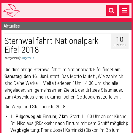
Aktuelles
Startseite
10
Sternwallfahrt Nationalpark
1 Pfarrei
JUNI 2018
Eifel 2018
16 Gemeinden & mehr
Kategorie(n):
Allgemein
Gottesdienste & Sinnsuche
Die diesjährige Sternwallfahrt im Nationalpark Eifel findet
am
Sakramente & Feste
Samstag, den 16. Juni
, statt. Das Motto lautet: „Wie zahlreich
sind Deine Werke – Vielfalt erleben!“ Um 14.30 Uhr sind alle
Gemeinschaft & Soziales
eingeladen, am gemeinsamen Zielort, der Urftsee-Staumauer,
zum Abschluss einen ökumenischen Gottesdienst zu feiern.
Musik
& Kultur
Die Wege und Startpunkte 2018:
Seelsorge & Kontakt
1. Pilgerweg ab Einruhr
,
7 km
, Start: 11.00 Uhr an der Kirche
St. Nikolaus (Rückkehr nach Einruhr mit dem Schiff möglich);
Wegbegleitung: Franz-Josef Kaminski (Diakon im Bistum