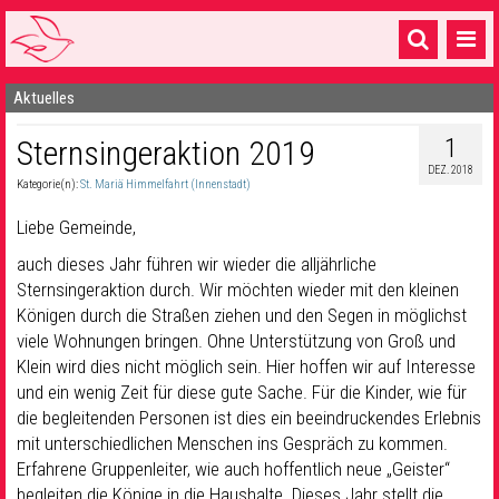
Aktuelles
Startseite
1
Sternsingeraktion 2019
1 Pfarrei
DEZ. 2018
Kategorie(n):
St. Mariä Himmelfahrt (Innenstadt)
16 Gemeinden & mehr
Liebe Gemeinde,
Gottesdienste & Sinnsuche
auch dieses Jahr führen wir wieder die alljährliche
Sakramente & Feste
Sternsingeraktion durch. Wir möchten wieder mit den kleinen
Königen durch die Straßen ziehen und den Segen in möglichst
Gemeinschaft & Soziales
viele Wohnungen bringen. Ohne Unterstützung von Groß und
Klein wird dies nicht möglich sein. Hier hoffen wir auf Interesse
Musik
& Kultur
und ein wenig Zeit für diese gute Sache. Für die Kinder, wie für
die begleitenden Personen ist dies ein beeindruckendes Erlebnis
Seelsorge & Kontakt
mit unterschiedlichen Menschen ins Gespräch zu kommen.
Erfahrene Gruppenleiter, wie auch hoffentlich neue „Geister“
begleiten die Könige in die Haushalte. Dieses Jahr stellt die