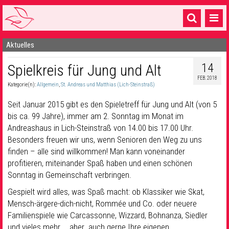
Aktuelles
Startseite
14
Spielkreis für Jung und Alt
1 Pfarrei
FEB. 2018
Kategorie(n):
Allgemein
,
St. Andreas und Matthias (Lich-Steinstraß)
16 Gemeinden & mehr
Seit Januar 2015 gibt es den Spieletreff für Jung und Alt (von 5
Gottesdienste & Sinnsuche
bis ca. 99 Jahre), immer am 2. Sonntag im Monat im
Andreashaus in Lich-Steinstraß von 14.00 bis 17.00 Uhr.
Sakramente & Feste
Besonders freuen wir uns, wenn Senioren den Weg zu uns
Gemeinschaft & Soziales
finden – alle sind willkommen! Man kann voneinander
profitieren, miteinander Spaß haben und einen schönen
Musik
& Kultur
Sonntag in Gemeinschaft verbringen.
Gespielt wird alles, was Spaß macht: ob Klassiker wie Skat,
Seelsorge & Kontakt
Mensch-ärgere-dich-nicht, Rommée und Co. oder neuere
Familienspiele wie Carcassonne, Wizzard, Bohnanza, Siedler
und vieles mehr … aber auch gerne Ihre eigenen