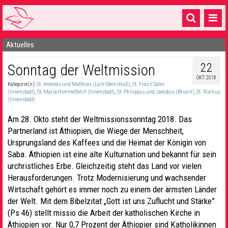
Aktuelles
Startseite
22
Sonntag der Weltmission
1 Pfarrei
OKT. 2018
Kategorie(n):
St. Andreas und Matthias (Lich-Steinstraß)
,
St. Franz Sales
16 Gemeinden & mehr
(Innenstadt)
,
St. Mariä Himmelfahrt (Innenstadt)
,
St. Philippus und Jakobus (Broich)
,
St. Rochus
(Innenstadt)
Gottesdienste & Sinnsuche
Am 28. Okto steht der Weltmissionssonntag 2018. Das
Sakramente & Feste
Partnerland ist Äthiopien, die Wiege der Menschheit,
Ursprungsland des Kaffees und die Heimat der Königin von
Gemeinschaft & Soziales
Saba. Äthiopien ist eine alte Kulturnation und bekannt für sein
urchristliches Erbe. Gleichzeitig steht das Land vor vielen
Musik
& Kultur
Herausforderungen. Trotz Modernisierung und wachsender
Wirtschaft gehört es immer noch zu einem der ärmsten Länder
Seelsorge & Kontakt
der Welt. Mit dem Bibelzitat „Gott ist uns Zuflucht und Stärke”
(Ps 46) stellt missio die Arbeit der katholischen Kirche in
Äthiopien vor. Nur 0,7 Prozent der Äthiopier sind Katholikinnen