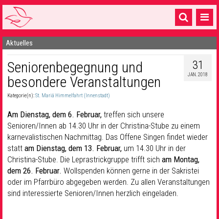
Aktuelles
Startseite
31
Seniorenbegegnung und
1 Pfarrei
JAN. 2018
besondere Veranstaltungen
16 Gemeinden & mehr
Kategorie(n):
St. Mariä Himmelfahrt (Innenstadt)
Gottesdienste & Sinnsuche
Am Dienstag, dem 6. Februar,
treffen sich unsere
Sakramente & Feste
Senioren/Innen ab 14.30 Uhr in der Christina-Stube zu einem
karnevalistischen Nachmittag. Das Offene Singen findet wieder
Gemeinschaft & Soziales
statt
am Dienstag, dem 13. Februar,
um 14.30 Uhr in der
Christina-Stube. Die Leprastrickgruppe trifft sich
am Montag,
Musik
& Kultur
dem 26. Februar.
Wollspenden können gerne in der Sakristei
oder im Pfarrbüro abgegeben werden. Zu allen Veranstaltungen
Seelsorge & Kontakt
sind interessierte Senioren/Innen herzlich eingeladen.