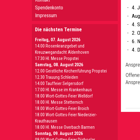
4. J
Spendenkonto
Impressum
Aug
4. 
Die nächsten Termine
2. 
Freitag, 07. August 2026
6. 
14.00 Rosenkranzgebet und
4. 
Kreuzwegandacht Aldenhoven
17.30 Hl. Messe Propstei
Anspre
Samstag, 08. August 2026
12.00 Geistliche Kirchenführung Propstei
Offenes
12.30 Trauung Schleiden
Anspre
14.00 Tauffeier Selgersdorf
17.00 Hl. Messe im Krankenhaus
18.00 Wort-Gottes-Feier Welldorf
18.00 Hl. Messe Stetternich
18.00 Wort-Gottes-Feier Broich
18.00 Wort-Gottes-Feier Niederzier-
Krauthausen
18.00 Hl. Messe Overbach Barmen
Sonntag, 09. August 2026
09.00 Wort-Gottes-Feier Dürboslar