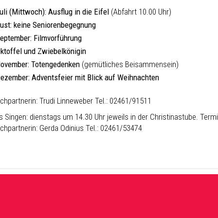
uli (Mittwoch): Ausflug in die Eifel
(Abfahrt 10.00 Uhr)
ust: keine Seniorenbegegnung
September: Filmvorführung
Oktoffel und Zwiebelkönigin
November: Totengedenken
(gemütliches Beisammensein)
Dezember: Adventsfeier mit Blick auf Weihnachten
chpartnerin: Trudi Linneweber Tel.: 02461/91511
 Singen: dienstags um 14.30 Uhr jeweils in der Christinastube. Termin
chpartnerin: Gerda Odinius Tel.: 02461/53474