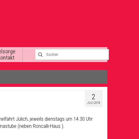
elsorge
Kontakt
2
JULI 2018
lfahrt Jülich, jeweils dienstags um 14.30 Uhr
inastube (neben Roncalli-Haus ).