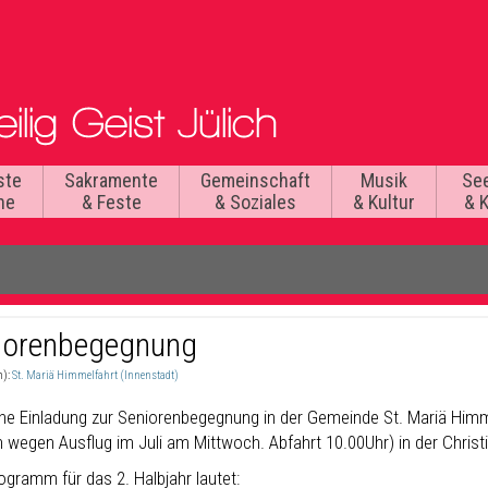
ste
Sakramente
Gemeinschaft
Musik
Se
he
& Feste
& Soziales
& Kultur
& 
iorenbegegnung
n):
St. Mariä Himmelfahrt (Innenstadt)
che Einladung zur Seniorenbegegnung in der Gemeinde St. Mariä Himme
h wegen Ausflug im Juli am Mittwoch. Abfahrt 10.00Uhr) in der Christ
ogramm für das 2. Halbjahr lautet: