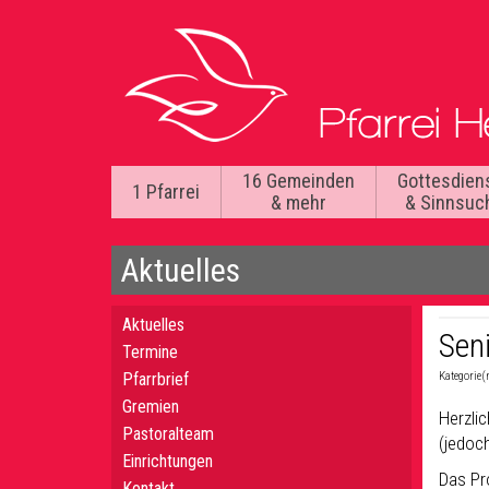
16 Gemeinden
Gottesdien
1 Pfarrei
& mehr
& Sinnsuc
Aktuelles
Aktuelles
Sen
Termine
Pfarrbrief
Kategorie(
Gremien
Herzli
Pastoralteam
(jedoc
Einrichtungen
Das Pr
Kontakt