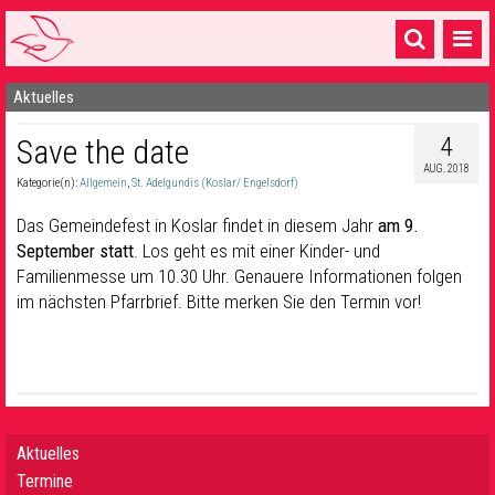
Aktuelles
Startseite
4
Save the date
1 Pfarrei
AUG. 2018
Kategorie(n):
Allgemein
,
St. Adelgundis (Koslar/ Engelsdorf)
16 Gemeinden & mehr
Das Gemeindefest in Koslar findet in diesem Jahr
am 9.
Gottesdienste & Sinnsuche
September statt
. Los geht es mit einer Kinder- und
Familienmesse um 10.30 Uhr. Genauere Informationen folgen
Sakramente & Feste
im nächsten Pfarrbrief. Bitte merken Sie den Termin vor!
Gemeinschaft & Soziales
Musik
& Kultur
Seelsorge & Kontakt
Aktuelles
Termine