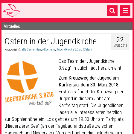
Aktuelles
Startseite
22
Ostern in der Jugendkirche
1 Pfarrei
MÄRZ 2018
Kategorie(n):
alle Gemeinden
,
Allgemein
,
Jugendkirche 3.9zig (Sales)
16 Gemeinden & mehr
Das Team der „Jugendkirche
Gottesdienste & Sinnsuche
3.9zig“ in Jülich lädt herzlich ein!
Sakramente & Feste
Zum Kreuzweg der Jugend
am
Karfreitag, dem 30. März 2018
Gemeinschaft & Soziales
Erstmals findet der Kreuzweg der
Jugend in diesem Jahr am
Musik
& Kultur
Karfreitag statt. Die Jugendlichen
laden alle Interessierten herzlich
Seelsorge & Kontakt
zur Sophienhöhe ein. Los geht es um 19.30 Uhr am Parkplatz
„Niederzierer See“ (an der Tagebaurandstraße zwischen
Hambach und Niederzier). Von dort gehen die Teilnehmer im