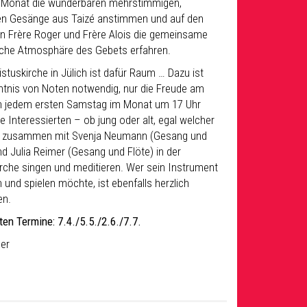
 Monat die wunderbaren mehrstimmigen,
en Gesänge aus Taizé anstimmen und auf den
n Frère Roger und Frère Alois die gemeinsame
he Atmosphäre des Gebets erfahren.
istuskirche in Jülich ist dafür Raum … Dazu ist
ntnis von Noten notwendig, nur die Freude am
n jedem ersten Samstag im Monat um 17 Uhr
e Interessierten – ob jung oder alt, egal welcher
 – zusammen mit Svenja Neumann (Gesang und
nd Julia Reimer (Gesang und Flöte) in der
irche singen und meditieren. Wer sein Instrument
 und spielen möchte, ist ebenfalls herzlich
en.
ten Termine: 7.4./5.5./2.6./7.7.
mer