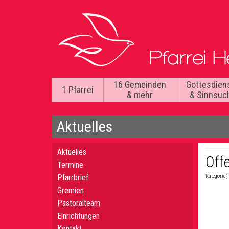
16 Gemeinden
Gottesdien
1 Pfarrei
& mehr
& Sinnsuc
Aktuelles
Aktuelles
Off
Termine
Pfarrbrief
Kategorie(
Gremien
Pastoralteam
Einrichtungen
Kontakt