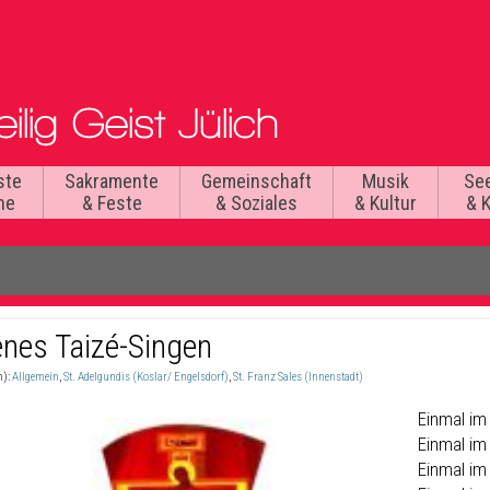
ste
Sakramente
Gemeinschaft
Musik
Se
he
& Feste
& Soziales
& Kultur
& 
enes Taizé-Singen
n):
Allgemein
,
St. Adelgundis (Koslar/ Engelsdorf)
,
St. Franz Sales (Innenstadt)
Einmal im
Einmal im
Einmal i