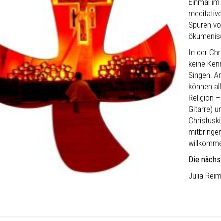
Einmal im
meditativ
Spuren vo
ökumenisc
In der Chr
keine Ken
Singen. A
können all
Religion
Gitarre) u
Christusk
mitbringen
willkomm
Die nächs
Julia Rei